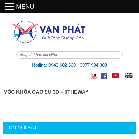
MENU
Skip
to
content
Hotline: 0943 602 660 - 0977 994 388
MÓC KHÓA CAO SU 3D – 5THEWAY
TIN NỔI BẬT