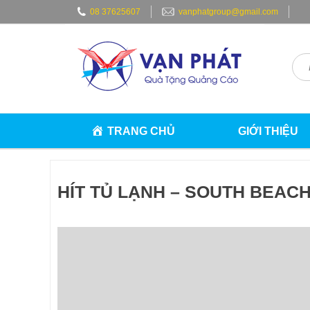
Skip
08 37625607
vanphatgroup@gmail.com
to
content
TRANG CHỦ
GIỚI THIỆU
HÍT TỦ LẠNH – SOUTH BEAC