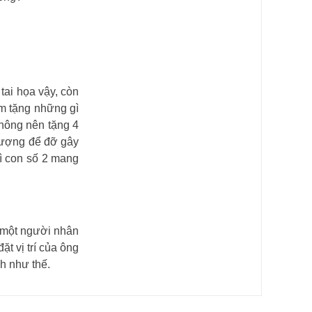
tai họa vậy, còn
em tặng những gì
hông nên tặng 4
 lượng để đỡ gây
vì con số 2 mang
o một người nhân
ặt vị trí của ông
h như thế.