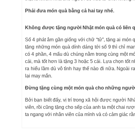
Phải đưa món quà bằng cả hai tay nhé.
Không được tặng người Nhật món quà có liên qu
Số 4 phát âm gần giống với chữ “tử”, tặng ai món 
tặng những món quà dính dáng tới số 9 thì chỉ ma
có 4 phần, 4 mẩu dù chúng nằm trong cùng một món
cái, mà tốt hơn là tặng 3 hoặc 5 cái. Lựa chọn tố
ra hiểu lầm dù vô tình hay thế nào đi nữa. Ngoài ra
lại may mắn.
Đừng tặng cùng một món quà cho những ngườ
Bởi bạn biết đấy, vị trí trong xã hội được người N
viên, rồi cũng tặng cho sếp của anh ta một chai rượu
ta ngang với nhân viên của mình và có cảm giác rằ