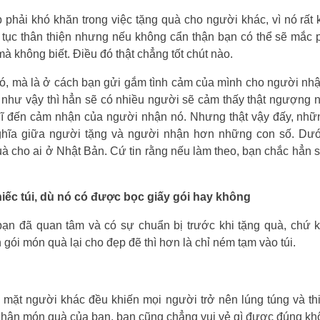
hải khó khăn trong việc tặng quà cho người khác, vì nó rất 
tục thân thiện nhưng nếu không cẩn thận bạn có thể sẽ mắc 
 không biết. Điều đó thật chẳng tốt chút nào.
a nó, mà là ở cách bạn gửi gắm tình cảm của mình cho người n
 như vậy thì hẳn sẽ có nhiều người sẽ cảm thấy thật ngượng 
ghĩ đến cảm nhận của người nhận nó. Nhưng thật vậy đấy, nh
ý nghĩa giữa người tặng và người nhận hơn những con số. Dướ
à cho ai ở Nhật Bản. Cứ tin rằng nếu làm theo, bạn chắc hẳn 
ếc túi,
dù nó có được bọc giấy gói hay không
bạn đã quan tâm và có sự chuẩn bị trước khi tặng quà, chứ 
ói món quà lại cho đẹp đẽ thì hơn là chỉ ném tạm vào túi.
c mặt người khác đều khiến mọi người trở nên lúng túng và th
 nhận món quà của bạn, bạn cũng chẳng vui vẻ gì được đúng k