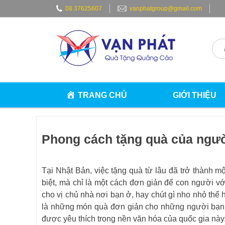
Skip
08 37625607
vanphatgroup@gmail.com
to
content
TRANG CHỦ
GIỚI THIỆU
Phong cách tặng quà của ngườ
Tại Nhật Bản, việc tặng quà từ lâu đã trở thành m
biệt, mà chỉ là một cách đơn giản để con người v
cho vị chủ nhà nơi bạn ở, hay chút gì nho nhỏ thể 
là những món quà đơn giản cho những người bạn yê
được yêu thích trong nền văn hóa của quốc gia này