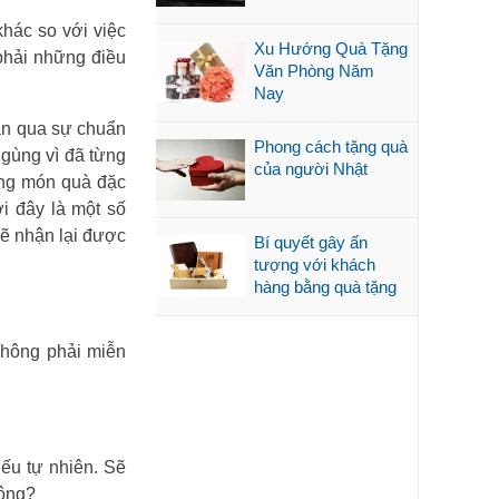
khác so với việc
Xu Hướng Quà Tặng
phải những điều
Văn Phòng Năm
Nay
hận qua sự chuẩn
Phong cách tặng quà
ngùng vì đã từng
của người Nhật
ững món quà đặc
i đây là một số
sẽ nhận lại được
Bí quyết gây ấn
tượng với khách
hàng bằng quà tặng
không phải miễn
iếu tự nhiên. Sẽ
hông?