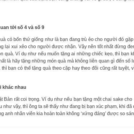
an tới số 4 và số 9
quà có bốn thứ giống như là bạn đang trù ẻo cho người đó gặp 
ng lại xui xẻo cho người được nhận. Vậy nên tốt nhất đừng đ
 quà. Ví dụ như nếu muốn tặng ai những chiếc kẹo, thì bạn k
t nhất là hãy tặng những món quà mà không liên quan gì đến số
 thì bạn có thể tặng quà theo cặp hay theo đôi cũng rất tuyệt, 
i khác nhau
hật Bản rất coi trọng. Ví dụ như nếu bạn tặng một chai sake ch
 như vậy, thì ông ta sẽ thấy như đang bị bạn xúc phạm, khi đã đ
ng anh nhân viên kia hoàn toàn không ‘xứng đáng’ được so sán