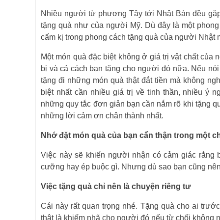
Nhiều người từ phương Tây tới Nhật Bản đều gặp p
tặng quà như của người Mỹ. Dù đây là một phong 
cấm kị trong phong cách tặng quà của người Nhật mà
Một món quà đặc biệt không ở giá trị vật chất củ
bị và cả cách bạn tặng cho người đó nữa. Nếu nói
tặng đi những món quà thật đắt tiền mà không n
biệt nhất cần nhiều giá trị về tinh thần, nhiều 
những quy tắc đơn giản bạn cần nắm rõ khi tặng qu
những lời cảm ơn chân thành nhất.
Nhớ đặt món quà của bạn cẩn thận trong một chi
Việc này sẽ khiến người nhận có cảm giác rằng 
cưỡng hay ép buộc gì. Nhưng dù sao bạn cũng nên g
Việc tặng quà chỉ nên là chuyện riêng tư
Cái này rất quan trọng nhé. Tặng quà cho ai trướ
thật là khiếm nhã cho người đó nếu từ chối không