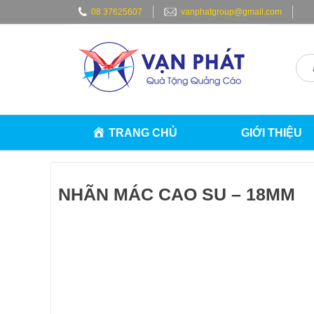
Skip
08 37625607
vanphatgroup@gmail.com
to
content
TRANG CHỦ
GIỚI THIỆU
NHÃN MÁC CAO SU – 18MM