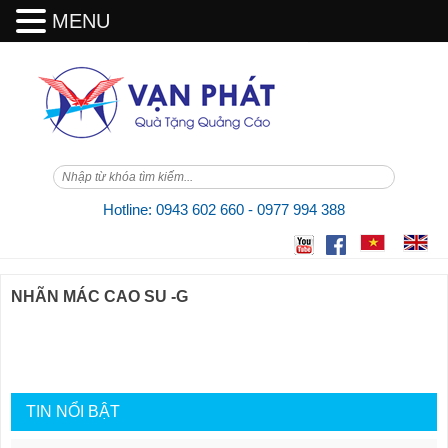
MENU
Skip
to
content
Hotline: 0943 602 660 - 0977 994 388
NHÃN MÁC CAO SU -G
TIN NỔI BẬT