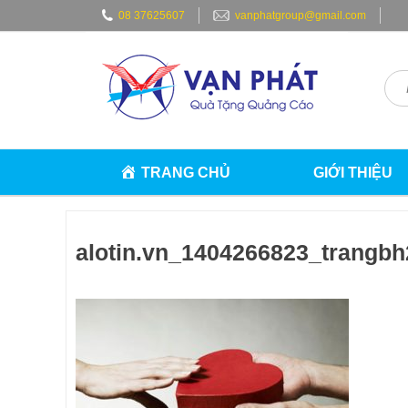
Skip
08 37625607
vanphatgroup@gmail.com
to
content
TRANG CHỦ
GIỚI THIỆU
alotin.vn_1404266823_trangb