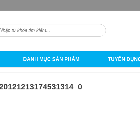
DANH MỤC SẢN PHẨM
TUYỂN DỤN
h20121213174531314_0